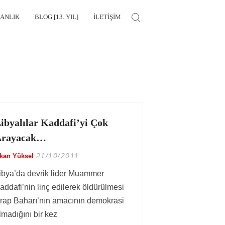
MANLIK
BLOG [13. YIL]
İLETIŞIM
Search for:
ibyalılar Kaddafi’yi Çok
Arayacak…
21/10/2011
kan Yüksel
ibya’da devrik lider Muammer
addafi’nin linç edilerek öldürülmesi
rap Baharı’nın amacının demokrasi
lmadığını bir kez