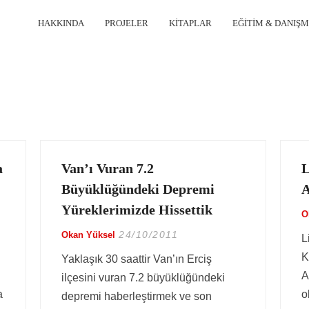
HAKKINDA
PROJELER
KITAPLAR
EĞITIM & DANIŞ
a
Van’ı Vuran 7.2
L
Büyüklüğündeki Depremi
Yüreklerimizde Hissettik
O
24/10/2011
Okan Yüksel
L
K
Yaklaşık 30 saattir Van’ın Erciş
A
ilçesini vuran 7.2 büyüklüğündeki
a
o
depremi haberleştirmek ve son