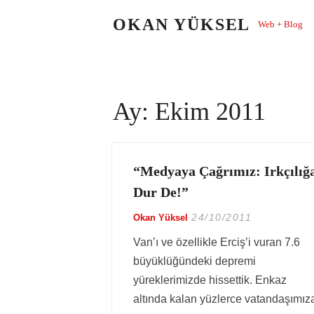
Skip
OKAN YÜKSEL
Web + Blog
to
content
Ay:
Ekim 2011
“Medyaya Çağrımız: Irkçılığ
Dur De!”
24/10/2011
Okan Yüksel
Van’ı ve özellikle Erciş’i vuran 7.6
büyüklüğündeki depremi
yüreklerimizde hissettik. Enkaz
altında kalan yüzlerce vatandaşımız