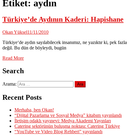
Etiket:
aydın
Türkiye’de Aydının Kaderi: Hapishane
Okan Yüksel
11/11/2010
Türkiye‘de aydın sayılabilecek insanımız, ne yazıktır ki, pek fazla
değil. Bu dün de böyleydi, bugün
Read More
Search
Arama:
Recent Posts
Merhaba, ben Okan!
“Dijital Pazarlama ve Sosyal Medya” kitabım yayınlandı
İletişim odaklı yayınevi: Medya Akademi Yayınları
Catering sektörünün buluşma noktası: Catering Türkiye
“YouTube ve Video Blog Rehberi” yayınlandı