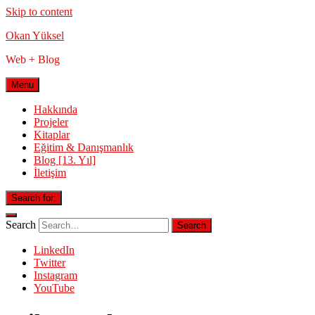
Skip to content
Okan Yüksel
Web + Blog
Menu
Hakkında
Projeler
Kitaplar
Eğitim & Danışmanlık
Blog [13. Yıl]
İletişim
Search for:
Search
LinkedIn
Twitter
Instagram
YouTube