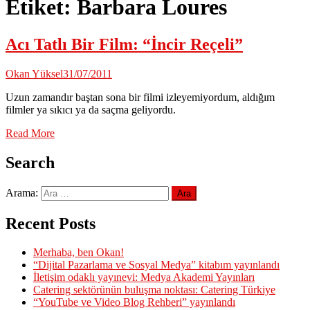
Etiket:
Barbara Loures
Acı Tatlı Bir Film: “İncir Reçeli”
Okan Yüksel
31/07/2011
Uzun zamandır baştan sona bir filmi izleyemiyordum, aldığım
filmler ya sıkıcı ya da saçma geliyordu.
Read More
Search
Arama:
Recent Posts
Merhaba, ben Okan!
“Dijital Pazarlama ve Sosyal Medya” kitabım yayınlandı
İletişim odaklı yayınevi: Medya Akademi Yayınları
Catering sektörünün buluşma noktası: Catering Türkiye
“YouTube ve Video Blog Rehberi” yayınlandı