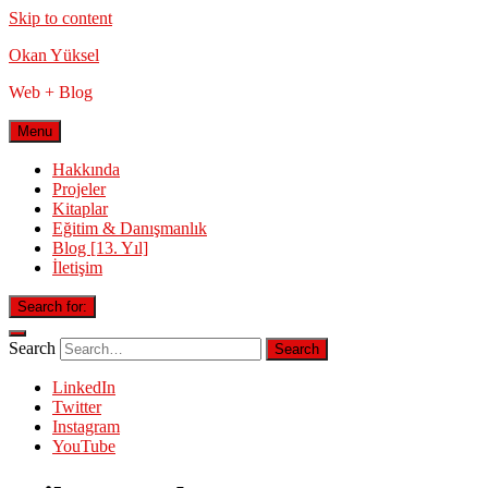
Skip to content
Okan Yüksel
Web + Blog
Menu
Hakkında
Projeler
Kitaplar
Eğitim & Danışmanlık
Blog [13. Yıl]
İletişim
Search for:
Search
LinkedIn
Twitter
Instagram
YouTube