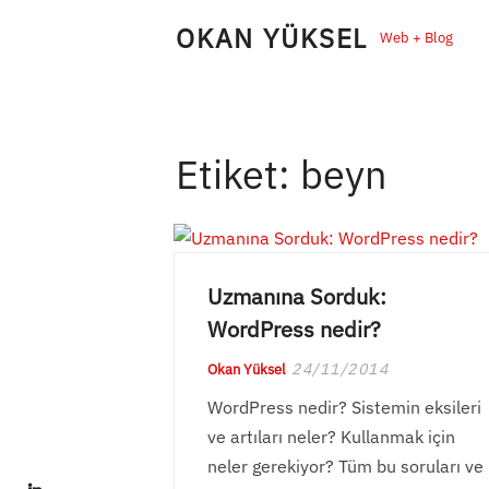
Skip
OKAN YÜKSEL
Web + Blog
to
content
Etiket:
beyn
Uzmanına Sorduk:
WordPress nedir?
24/11/2014
Okan Yüksel
WordPress nedir? Sistemin eksileri
ve artıları neler? Kullanmak için
neler gerekiyor? Tüm bu soruları ve
LinkedIn