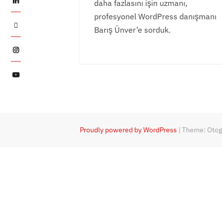
daha fazlasını işin uzmanı,
profesyonel WordPress danışmanı
Twitter
Barış Ünver’e sorduk.
Instagram
YouTube
Proudly powered by WordPress
|
Theme: Oto