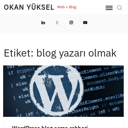
Skip
OKAN YÜKSEL
Web + Blog
Sear
to
content
LinkedIn
Twitter
Instagram
YouTube
Etiket:
blog yazarı olmak