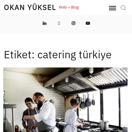
Skip
OKAN YÜKSEL
Web + Blog
Sear
to
content
LinkedIn
Twitter
Instagram
YouTube
Etiket:
catering türkiye