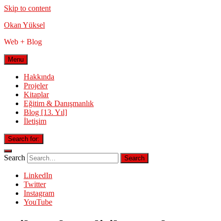
Skip to content
Okan Yüksel
Web + Blog
Menu
Hakkında
Projeler
Kitaplar
Eğitim & Danışmanlık
Blog [13. Yıl]
İletişim
Search for:
Search
LinkedIn
Twitter
Instagram
YouTube