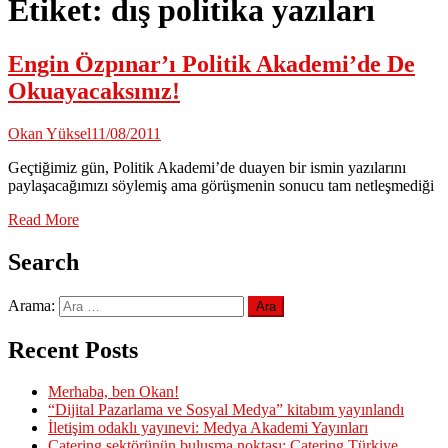
Etiket:
dış politika yazıları
Engin Özpınar’ı Politik Akademi’de De
Okuayacaksınız!
Okan Yüksel
11/08/2011
Geçtiğimiz gün, Politik Akademi’de duayen bir ismin yazılarını
paylaşacağımızı söylemiş ama görüşmenin sonucu tam netleşmediği
Read More
Search
Arama:
Recent Posts
Merhaba, ben Okan!
“Dijital Pazarlama ve Sosyal Medya” kitabım yayınlandı
İletişim odaklı yayınevi: Medya Akademi Yayınları
Catering sektörünün buluşma noktası: Catering Türkiye