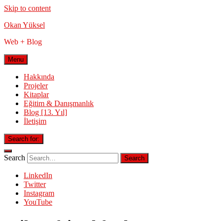
Skip to content
Okan Yüksel
Web + Blog
Menu
Hakkında
Projeler
Kitaplar
Eğitim & Danışmanlık
Blog [13. Yıl]
İletişim
Search for:
Search
LinkedIn
Twitter
Instagram
YouTube