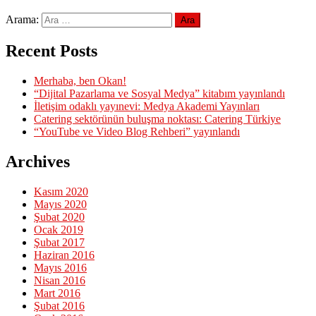
Arama:
Recent Posts
Merhaba, ben Okan!
“Dijital Pazarlama ve Sosyal Medya” kitabım yayınlandı
İletişim odaklı yayınevi: Medya Akademi Yayınları
Catering sektörünün buluşma noktası: Catering Türkiye
“YouTube ve Video Blog Rehberi” yayınlandı
Archives
Kasım 2020
Mayıs 2020
Şubat 2020
Ocak 2019
Şubat 2017
Haziran 2016
Mayıs 2016
Nisan 2016
Mart 2016
Şubat 2016