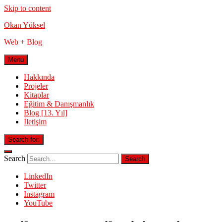
Skip to content
Okan Yüksel
Web + Blog
Menu
Hakkında
Projeler
Kitaplar
Eğitim & Danışmanlık
Blog [13. Yıl]
İletişim
Search for:
Search
LinkedIn
Twitter
Instagram
YouTube