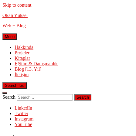
Skip to content
Okan Yüksel
Web + Blog
Menu
Hakkında
Projeler
Kitaplar
Eğitim & Danışmanlık
Blog [13. Yıl]
İletişim
Search for:
Search
LinkedIn
Twitter
Instagram
YouTube