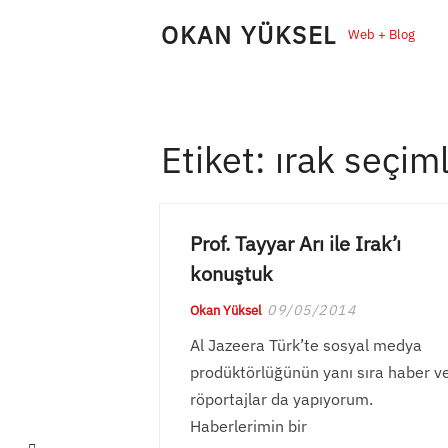
Skip
OKAN YÜKSEL
Web + Blog
to
content
Etiket:
ırak seçiml
Prof. Tayyar Arı ile Irak’ı
konuştuk
09/05/2014
Okan Yüksel
Al Jazeera Türk’te sosyal medya
prodüktörlüğünün yanı sıra haber v
röportajlar da yapıyorum.
Haberlerimin bir
LinkedIn