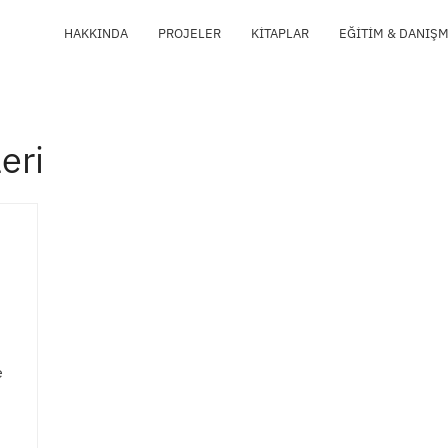
HAKKINDA
PROJELER
KITAPLAR
EĞITIM & DANIŞ
eri
e