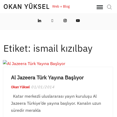
Skip
OKAN YÜKSEL
Web + Blog
Sear
to
content
LinkedIn
Twitter
Instagram
YouTube
Etiket:
ismail kızılbay
Al Jazeera Türk Yayına Başlıyor
01/01/2014
Okan Yüksel
Katar merkezli uluslararası yayın kuruluşu Al
Jazeera Türkiye’de yayına başlıyor. Kanalın uzun
süredir merakla