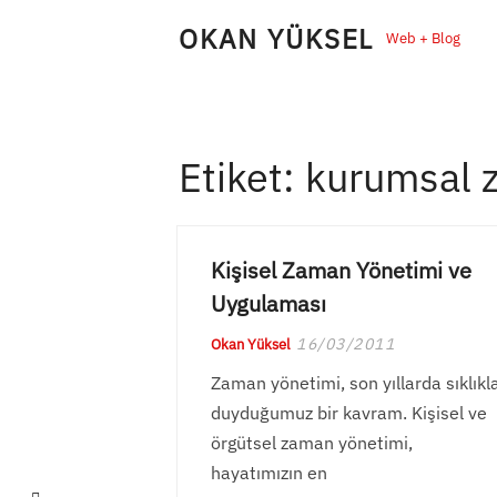
Skip
OKAN YÜKSEL
Web + Blog
to
content
Etiket:
kurumsal 
Kişisel Zaman Yönetimi ve
Uygulaması
16/03/2011
Okan Yüksel
Zaman yönetimi, son yıllarda sıklıkl
duyduğumuz bir kavram. Kişisel ve
örgütsel zaman yönetimi,
hayatımızın en
LinkedIn