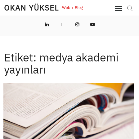
Skip
OKAN YÜKSEL
Web + Blog
Sear
to
content
LinkedIn
Twitter
Instagram
YouTube
Etiket:
medya akademi
yayınları