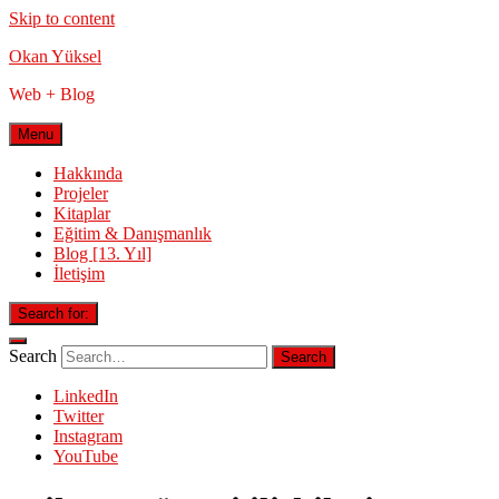
Skip to content
Okan Yüksel
Web + Blog
Menu
Hakkında
Projeler
Kitaplar
Eğitim & Danışmanlık
Blog [13. Yıl]
İletişim
Search for:
Search
LinkedIn
Twitter
Instagram
YouTube