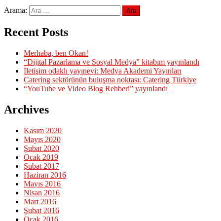
Arama:
Recent Posts
Merhaba, ben Okan!
“Dijital Pazarlama ve Sosyal Medya” kitabım yayınlandı
İletişim odaklı yayınevi: Medya Akademi Yayınları
Catering sektörünün buluşma noktası: Catering Türkiye
“YouTube ve Video Blog Rehberi” yayınlandı
Archives
Kasım 2020
Mayıs 2020
Şubat 2020
Ocak 2019
Şubat 2017
Haziran 2016
Mayıs 2016
Nisan 2016
Mart 2016
Şubat 2016
Ocak 2016