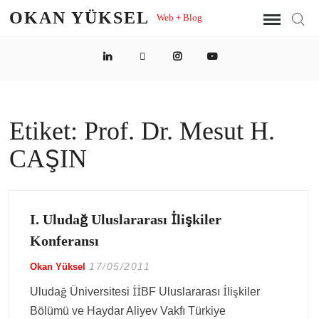
Skip
OKAN YÜKSEL
Web + Blog
Sear
to
content
LinkedIn
Twitter
Instagram
YouTube
Etiket:
Prof. Dr. Mesut H.
CAŞIN
I. Uludağ Uluslararası İlişkiler
Konferansı
17/05/2011
Okan Yüksel
Uludağ Üniversitesi İİBF Uluslararası İlişkiler
Bölümü ve Haydar Aliyev Vakfı Türkiye