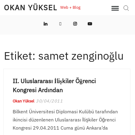
Skip
OKAN YÜKSEL
Web + Blog
Sear
to
content
LinkedIn
Twitter
Instagram
YouTube
Etiket:
samet zenginoğlu
II. Uluslararası İlişkiler Öğrenci
Kongresi Ardından
30/04/2011
Okan Yüksel
Bilkent Üniversitesi Diplomasi Kulübü tarafından
ikincisi düzenlenen Uluslararası İlişkiler Öğrenci
Kongresi 29.04.2011 Cuma günü Ankara’da