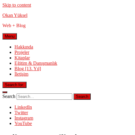
Skip to content
Okan Yüksel
Web + Blog
Menu
Hakkında
Projeler
Kitaplar
Eğitim & Danışmanlık
Blog [13. Yıl]
İletişim
Search for:
Search
LinkedIn
Twitter
Instagram
YouTube