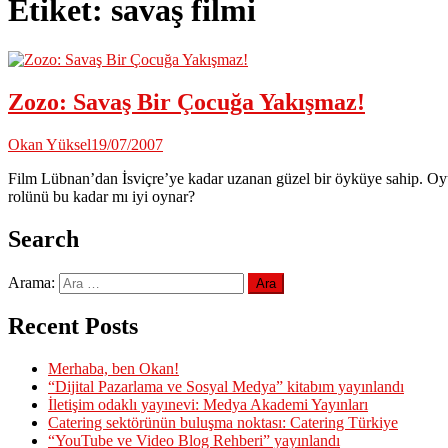
Etiket:
savaş filmi
Zozo: Savaş Bir Çocuğa Yakışmaz!
Okan Yüksel
19/07/2007
Film Lübnan’dan İsviçre’ye kadar uzanan güzel bir öyküye sahip. Oyunc
rolünü bu kadar mı iyi oynar?
Search
Arama:
Recent Posts
Merhaba, ben Okan!
“Dijital Pazarlama ve Sosyal Medya” kitabım yayınlandı
İletişim odaklı yayınevi: Medya Akademi Yayınları
Catering sektörünün buluşma noktası: Catering Türkiye
“YouTube ve Video Blog Rehberi” yayınlandı