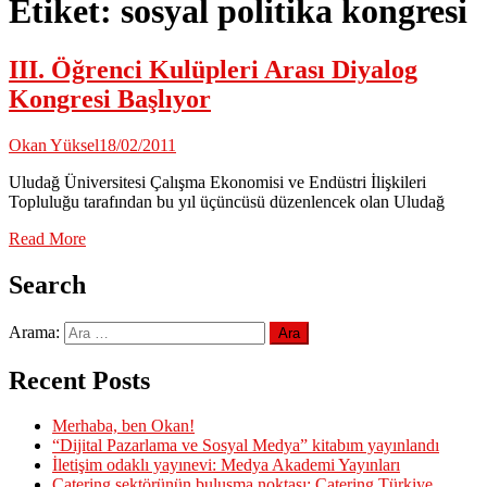
Etiket:
sosyal politika kongresi
III. Öğrenci Kulüpleri Arası Diyalog
Kongresi Başlıyor
Okan Yüksel
18/02/2011
Uludağ Üniversitesi Çalışma Ekonomisi ve Endüstri İlişkileri
Topluluğu tarafından bu yıl üçüncüsü düzenlencek olan Uludağ
Read More
Search
Arama:
Recent Posts
Merhaba, ben Okan!
“Dijital Pazarlama ve Sosyal Medya” kitabım yayınlandı
İletişim odaklı yayınevi: Medya Akademi Yayınları
Catering sektörünün buluşma noktası: Catering Türkiye