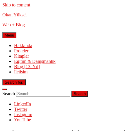
Skip to content
Okan Yüksel
Web + Blog
Menu
Hakkında
Projeler
Kitaplar
Eğitim & Danışmanlık
Blog [13. Yıl]
İletişim
Search for:
Search
LinkedIn
Twitter
Instagram
YouTube