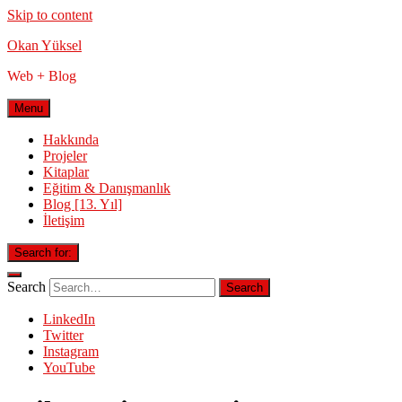
Skip to content
Okan Yüksel
Web + Blog
Menu
Hakkında
Projeler
Kitaplar
Eğitim & Danışmanlık
Blog [13. Yıl]
İletişim
Search for:
Search
LinkedIn
Twitter
Instagram
YouTube