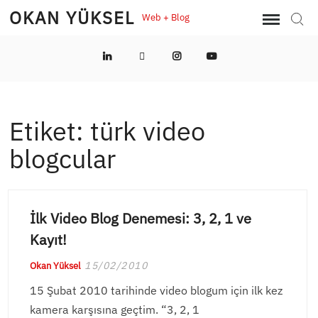
Skip
OKAN YÜKSEL
Web + Blog
Sear
to
content
LinkedIn
Twitter
Instagram
YouTube
Etiket:
türk video
blogcular
İlk Video Blog Denemesi: 3, 2, 1 ve
Kayıt!
15/02/2010
Okan Yüksel
15 Şubat 2010 tarihinde video blogum için ilk kez
kamera karşısına geçtim. “3, 2, 1