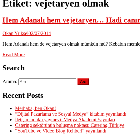
Etiket:
vejetaryen olmak
Hem Adanalı hem vejetaryen… Hadi can
Okan Yüksel
02/07/2014
Hem Adanalı hem de vejetaryen olmak mümkün mü? Kebabın memlek
Read More
Search
Arama:
Recent Posts
Merhaba, ben Okan!
“Dijital Pazarlama ve Sosyal Medya” kitabım yayınlandı
İletişim odaklı yayınevi: Medya Akademi Yayınları
Catering sektörünün buluşma noktası: Catering Türkiye
“YouTube ve Video Blog Rehberi” yayınlandı