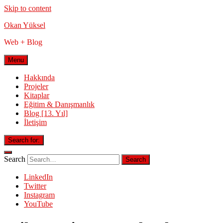
Skip to content
Okan Yüksel
Web + Blog
Menu
Hakkında
Projeler
Kitaplar
Eğitim & Danışmanlık
Blog [13. Yıl]
İletişim
Search for:
Search
LinkedIn
Twitter
Instagram
YouTube