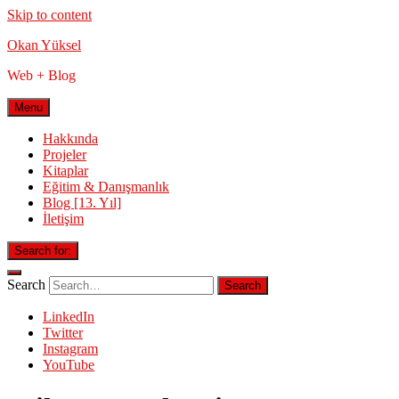
Skip to content
Okan Yüksel
Web + Blog
Menu
Hakkında
Projeler
Kitaplar
Eğitim & Danışmanlık
Blog [13. Yıl]
İletişim
Search for:
Search
LinkedIn
Twitter
Instagram
YouTube