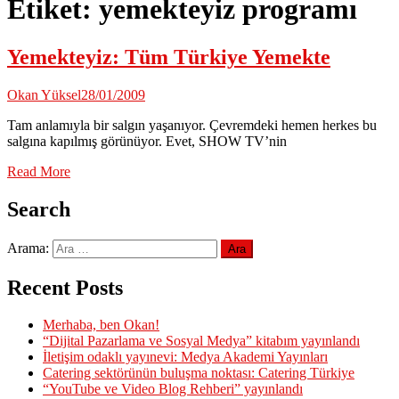
Etiket:
yemekteyiz programı
Yemekteyiz: Tüm Türkiye Yemekte
Okan Yüksel
28/01/2009
Tam anlamıyla bir salgın yaşanıyor. Çevremdeki hemen herkes bu
salgına kapılmış görünüyor. Evet, SHOW TV’nin
Read More
Search
Arama:
Recent Posts
Merhaba, ben Okan!
“Dijital Pazarlama ve Sosyal Medya” kitabım yayınlandı
İletişim odaklı yayınevi: Medya Akademi Yayınları
Catering sektörünün buluşma noktası: Catering Türkiye
“YouTube ve Video Blog Rehberi” yayınlandı