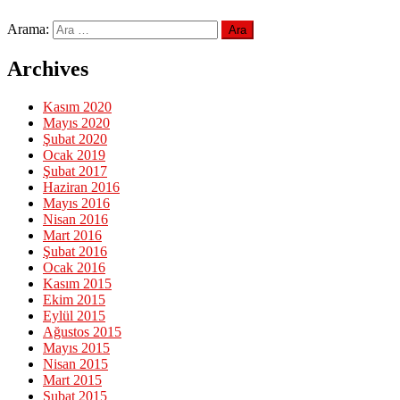
Arama:
Archives
Kasım 2020
Mayıs 2020
Şubat 2020
Ocak 2019
Şubat 2017
Haziran 2016
Mayıs 2016
Nisan 2016
Mart 2016
Şubat 2016
Ocak 2016
Kasım 2015
Ekim 2015
Eylül 2015
Ağustos 2015
Mayıs 2015
Nisan 2015
Mart 2015
Şubat 2015