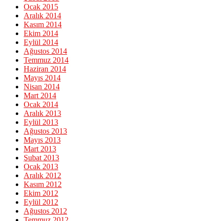
Ocak 2015
Aralık 2014
Kasım 2014
Ekim 2014
Eylül 2014
Ağustos 2014
Temmuz 2014
Haziran 2014
Mayıs 2014
Nisan 2014
Mart 2014
Ocak 2014
Aralık 2013
Eylül 2013
Ağustos 2013
Mayıs 2013
Mart 2013
Şubat 2013
Ocak 2013
Aralık 2012
Kasım 2012
Ekim 2012
Eylül 2012
Ağustos 2012
Temmuz 2012