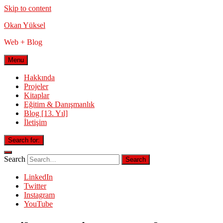
Skip to content
Okan Yüksel
Web + Blog
Menu
Hakkında
Projeler
Kitaplar
Eğitim & Danışmanlık
Blog [13. Yıl]
İletişim
Search for:
Search
LinkedIn
Twitter
Instagram
YouTube