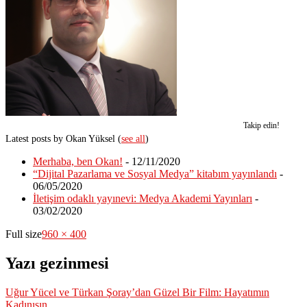
Takip edin!
Latest posts by Okan Yüksel
(
see all
)
Merhaba, ben Okan!
- 12/11/2020
“Dijital Pazarlama ve Sosyal Medya” kitabım yayınlandı
-
06/05/2020
İletişim odaklı yayınevi: Medya Akademi Yayınları
-
03/02/2020
Full size
960 × 400
Yazı gezinmesi
Uğur Yücel ve Türkan Şoray’dan Güzel Bir Film: Hayatımın
Kadınısın