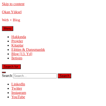
Skip to content
Okan Yüksel
Web + Blog
Menu
Hakkında
Projeler
Kitaplar
Eğitim & Danışmanlık
Blog [13. Yıl]
İletişim
Search for:
Search
LinkedIn
Twitter
Instagram
YouTube