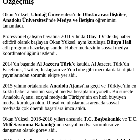
Özgeçmiş
Okan Yüksel,
Uludağ Üniversitesi
’nde
Uluslararası İlişkiler
,
Anadolu Üniversitesi
’nde
Medya ve İletişim
öğrenimini
tamamladı.
Profesyonel çalışma hayatına 2011 yılında
Olay TV
’de dış haber
editörü olarak başlayan Okan Yüksel, aynı kuruluşta
Dünya Hali
adlı programı hazırlayıp sundu. Haber merkezinin sosyal medya
koordinatörlüğünü üstlendi.
2014’ün başında
Al Jazeera Türk
’e katıldı. Al Jazeera Türk’ün
Facebook, Twitter, Instagram ve YouTube gibi mecralardaki
dijital
yayınlarından sorumlu ekipte yer aldı.
2015 yılının ortalarında
Anadolu Ajansı
’na geçti ve Türkiye’nin en
köklü haber ajansının sosyal medya hesaplarını yönetti. Bu süreçte
Anadolu Ajansı, sosyal medyada Türkiye’nin en hızlı büyüyen
medya kuruluşu oldu. Ulusal ve uluslararası arenada sosyal
medyada çok önemli başarılara imza atıldı.
Okan Yüksel, 2016-2018 yılları arasında
T.C. Başbakanlık
ve
T.C.
Millî Savunma Bakanlığı
’nda sosyal medya sorumlusu ve
danışman olarak görev aldı.