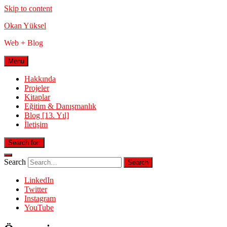
Skip to content
Okan Yüksel
Web + Blog
Menu
Hakkında
Projeler
Kitaplar
Eğitim & Danışmanlık
Blog [13. Yıl]
İletişim
Search for:
Search
LinkedIn
Twitter
Instagram
YouTube