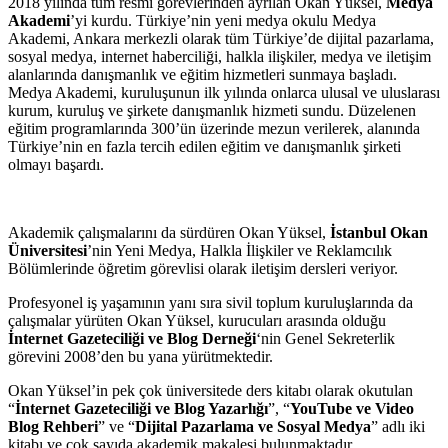
2018 yılında tüm resmi görevlerinden ayrılan Okan Yüksel,
Medya
Akademi
’yi kurdu. Türkiye’nin yeni medya okulu Medya
Akademi, Ankara merkezli olarak tüm Türkiye’de dijital pazarlama,
sosyal medya, internet haberciliği, halkla ilişkiler, medya ve iletişim
alanlarında danışmanlık ve eğitim hizmetleri sunmaya başladı.
Medya Akademi, kuruluşunun ilk yılında onlarca ulusal ve uluslarası
kurum, kuruluş ve şirkete danışmanlık hizmeti sundu. Düzelenen
eğitim programlarında 300’ün üzerinde mezun verilerek, alanında
Türkiye’nin en fazla tercih edilen eğitim ve danışmanlık şirketi
olmayı başardı.
Akademik çalışmalarını da sürdüren Okan Yüksel,
İstanbul Okan
Üniversitesi
’nin Yeni Medya, Halkla İlişkiler ve Reklamcılık
Bölümlerinde öğretim görevlisi olarak iletişim dersleri veriyor.
Profesyonel iş yaşamının yanı sıra sivil toplum kuruluşlarında da
çalışmalar yürüten Okan Yüksel, kurucuları arasında olduğu
İnternet Gazeteciliği ve Blog Derneği
‘nin Genel Sekreterlik
görevini 2008’den bu yana yürütmektedir.
Okan Yüksel’in pek çok üniversitede ders kitabı olarak okutulan
“
İnternet Gazeteciliği ve Blog Yazarlığı
”, “
YouTube ve Video
Blog Rehberi
” ve “
Dijital Pazarlama ve Sosyal Medya
” adlı iki
kitabı ve çok sayıda akademik makalesi bulunmaktadır.