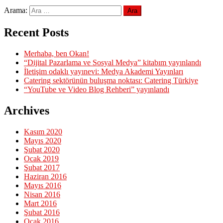
Arama:
Recent Posts
Merhaba, ben Okan!
“Dijital Pazarlama ve Sosyal Medya” kitabım yayınlandı
İletişim odaklı yayınevi: Medya Akademi Yayınları
Catering sektörünün buluşma noktası: Catering Türkiye
“YouTube ve Video Blog Rehberi” yayınlandı
Archives
Kasım 2020
Mayıs 2020
Şubat 2020
Ocak 2019
Şubat 2017
Haziran 2016
Mayıs 2016
Nisan 2016
Mart 2016
Şubat 2016
Ocak 2016