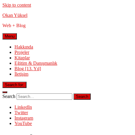
Skip to content
Okan Yüksel
Web + Blog
Menu
Hakkında
Projeler
Kitaplar
Eğitim & Danışmanlık
Blog [13. Yıl]
İletişim
Search for:
Search
LinkedIn
Twitter
Instagram
YouTube