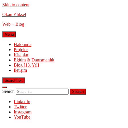
Skip to content
Okan Yüksel
Web + Blog
Menu
Hakkında
Projeler
Kitaplar
Eğitim & Danışmanlık
Blog [13. Yıl]
İletişim
Search for:
Search
LinkedIn
Twitter
Instagram
YouTube