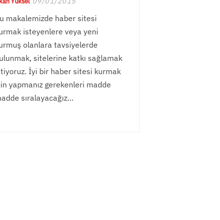
09/01/2015
kan Yüksel
u makalemizde haber sitesi
urmak isteyenlere veya yeni
urmuş olanlara tavsiyelerde
ulunmak, sitelerine katkı sağlamak
stiyoruz. İyi bir haber sitesi kurmak
çin yapmanız gerekenleri madde
adde sıralayacağız…