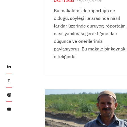
19/01/2015
Okan Yüksel
Bu makalemizde röportajın ne
olduğu, söyleşi ile arasında nasıl
farklar üzerinde duruyor; röportajın
nasıl yapılması gerektiğine dair
düşünce ve önerilerimizi
paylaşıyoruz. Bu makale bir kaynak
niteliğinde!
LinkedIn
Twitter
Instagram
YouTube