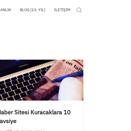
MANLIK
BLOG [13. YIL]
İLETIŞIM
Search for:
aber Sitesi Kuracaklara 10
avsiye