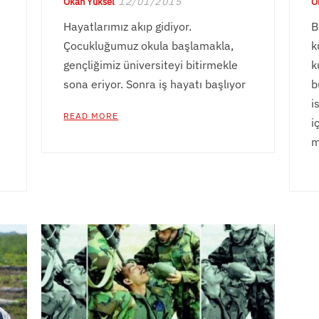
12/01/2015
Okan Yüksel
O
Hayatlarımız akıp gidiyor.
B
Çocukluğumuz okula başlamakla,
k
gençliğimiz üniversiteyi bitirmekle
k
sona eriyor. Sonra iş hayatı başlıyor
b
i
READ MORE
i
m