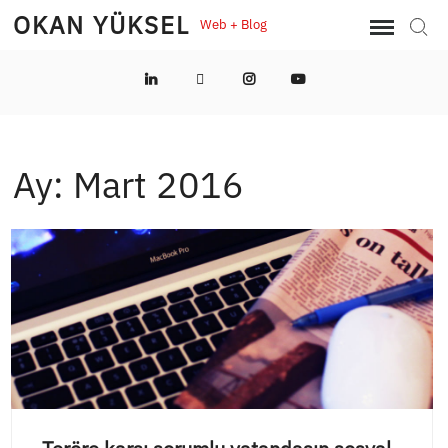
Skip
OKAN YÜKSEL
Web + Blog
Sear
to
content
LinkedIn
Twitter
Instagram
YouTube
Ay:
Mart 2016