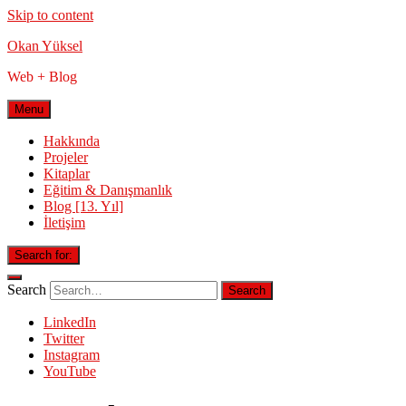
Skip to content
Okan Yüksel
Web + Blog
Menu
Hakkında
Projeler
Kitaplar
Eğitim & Danışmanlık
Blog [13. Yıl]
İletişim
Search for:
Search
LinkedIn
Twitter
Instagram
YouTube