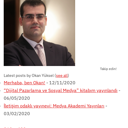
Takip edin!
Latest posts by Okan Yüksel
(
see all
)
Merhaba, ben Okan!
- 12/11/2020
“Dijital Pazarlama ve Sosyal Medya” kitabım yayınlandı
-
06/05/2020
İletişim odaklı yayınevi: Medya Akademi Yayınları
-
03/02/2020