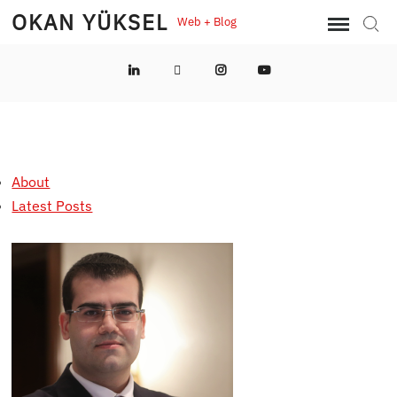
Skip
OKAN YÜKSEL
Web + Blog
Sear
to
content
LinkedIn
Twitter
Instagram
YouTube
About
Latest Posts