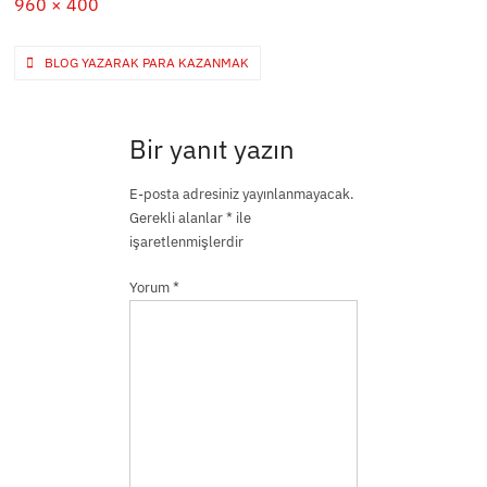
Full
960 × 400
size
Yazı
BLOG YAZARAK PARA KAZANMAK
gezinmesi
Bir yanıt yazın
E-posta adresiniz yayınlanmayacak.
Gerekli alanlar
*
ile
işaretlenmişlerdir
Yorum
*