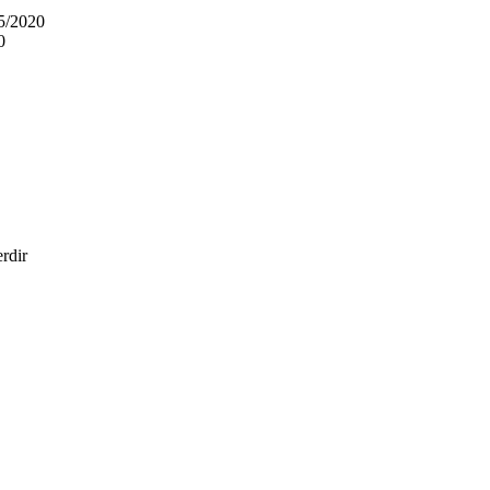
5/2020
0
erdir