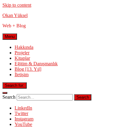
Skip to content
Okan Yüksel
Web + Blog
Menu
Hakkında
Projeler
Kitaplar
Eğitim & Danışmanlık
Blog [13. Yıl]
İletişim
Search for:
Search
LinkedIn
Twitter
Instagram
YouTube