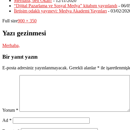
Merhaba, ben Okan!
- 12/11/2020
“Dijital Pazarlama ve Sosyal Medya” kitabım yayınlandı
- 06/0
İletişim odaklı yayınevi: Medya Akademi Yayınları
- 03/02/202
Full size
900 × 350
Yazı gezinmesi
Merhaba,
Bir yanıt yazın
E-posta adresiniz yayınlanmayacak.
Gerekli alanlar
*
ile işaretlenmişl
Yorum
*
Ad
*