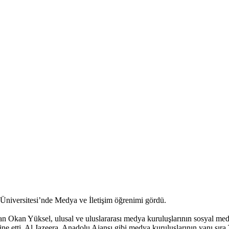
 Üniversitesi’nde Medya ve İletişim öğrenimi gördü.
an Okan Yüksel, ulusal ve uluslararası medya kuruluşlarının sosyal medy
e etti. Al Jazeera, Anadolu Ajansı gibi medya kuruluşlarının yanı sır