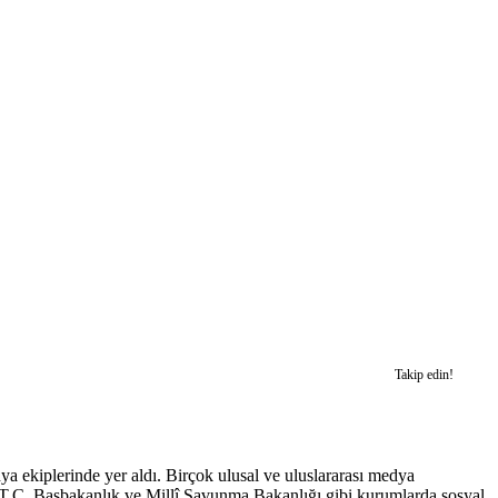
Takip edin!
a ekiplerinde yer aldı. Birçok ulusal ve uluslararası medya
a T.C. Başbakanlık ve Millî Savunma Bakanlığı gibi kurumlarda sosyal