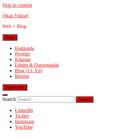
Skip to content
Okan Yüksel
Web + Blog
Menu
Hakkında
Projeler
Kitaplar
Eğitim & Danışmanlık
Blog [13. Yıl]
İletişim
Search for:
Search
LinkedIn
Twitter
Instagram
YouTube