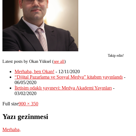
Takip edin!
Latest posts by Okan Yüksel
(
see all
)
Merhaba, ben Okan!
- 12/11/2020
“Dijital Pazarlama ve Sosyal Medya” kitabım yayınlandı
-
06/05/2020
İletişim odaklı yayınevi: Medya Akademi Yayınları
-
03/02/2020
Full size
900 × 350
Yazı gezinmesi
Merhaba,