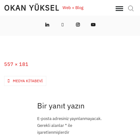
Skip
OKAN YÜKSEL
Web + Blog
Sear
to
content
LinkedIn
Twitter
Instagram
YouTube
Full
557 × 181
size
Yazı
MEDYA KITABEVI
gezinmesi
Bir yanıt yazın
E-posta adresiniz yayınlanmayacak.
Gerekli alanlar
*
ile
işaretlenmişlerdir