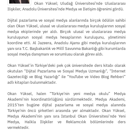
Okan Yüksel; Uludağ Üniversitesi’nde Uluslararası
İlişkiler, Anadolu Üniversitesi’nde Medya ve İletişim öğrenimi gördü.
Dijital pazarlama ve sosyal medya alanlarında birçok ödülün sahibi
olan Okan Yüksel, ulusal ve uluslararası medya kuruluşlarının sosyal
medya ekiplerinde yer aldı. Birçok ulusal ve uluslararası medya
kuruluşunun sosyal medya hesaplarının kuruluşunu, yönetimini
koordine etti. Al Jazeera, Anadolu Ajansı gibi medya kuruluşlarının
yanı sıra T.C. Başbakanlık ve Millî Savunma Bakanlığı gibi kurumlarda
sosyal medya danışmanı ve sorumlusu olarak görev aldı.
Okan Yüksel’in Türkiye’deki pek çok üniversitede ders kitabı olarak
okutulan “Dijital Pazarlama ve Sosyal Medya Uzmanlığı“, “İnternet
Gazeteciliği ve Blog Yazarlığı” ile “YouTube ve Video Blog Rehberi”
adlı kitapları bulunmaktadır.
Okan Yüksel, halen “Türkiye’nin yeni medya okulu” Medya
Akademi‘nin koordinatörlüğünü sürdürmektedir. Medya Akademi,
2015’ten bugüne dijital pazarlama ve sosyal medya alanında
Türkiye’nin öncü şirketleri arasında yer almaktadır. Okan Yüksel,
Medya Akademi’nin yanı sıra İstanbul Okan Üniversitesi‘nde Yeni
Medya, Halkla İlişkiler ve Reklamcılık bölümlerinde ders
vermektedir.