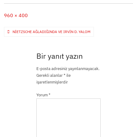
Full
960 × 400
size
Yazı
NIETZSCHE AĞLADIĞINDA VE IRVIN D. YALOM
gezinmesi
Bir yanıt yazın
E-posta adresiniz yayınlanmayacak.
Gerekli alanlar
*
ile
işaretlenmişlerdir
Yorum
*