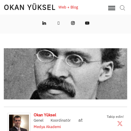
Skip
OKAN YÜKSEL
Web + Blog
Sear
to
content
LinkedIn
Twitter
Instagram
YouTube
Okan Yüksel
Takip edin!
at
Genel Koordinatör
Medya Akademi