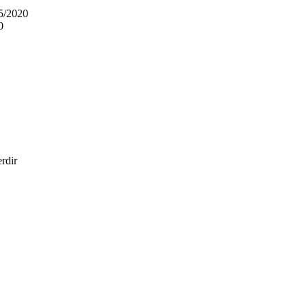
5/2020
0
erdir