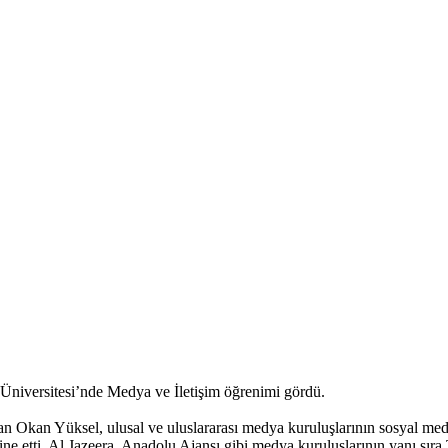
 Üniversitesi’nde Medya ve İletişim öğrenimi gördü.
an Okan Yüksel, ulusal ve uluslararası medya kuruluşlarının sosyal medy
e etti. Al Jazeera, Anadolu Ajansı gibi medya kuruluşlarının yanı sır