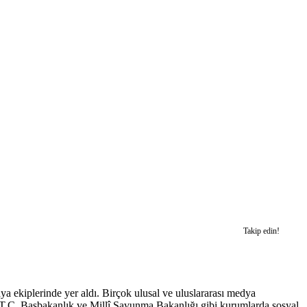
Takip edin!
a ekiplerinde yer aldı. Birçok ulusal ve uluslararası medya
a T.C. Başbakanlık ve Millî Savunma Bakanlığı gibi kurumlarda sosyal