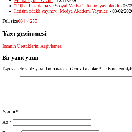
Merhaba, ben Okan!
- 12/11/2020
“Dijital Pazarlama ve Sosyal Medya” kitabım yayınlandı
- 06/0
İletişim odaklı yayınevi: Medya Akademi Yayınları
- 03/02/202
Full size
604 × 255
Yazı gezinmesi
İnsanın Ürettiklerini Arşivlemesi
Bir yanıt yazın
E-posta adresiniz yayınlanmayacak.
Gerekli alanlar
*
ile işaretlenmişl
Yorum
*
Ad
*