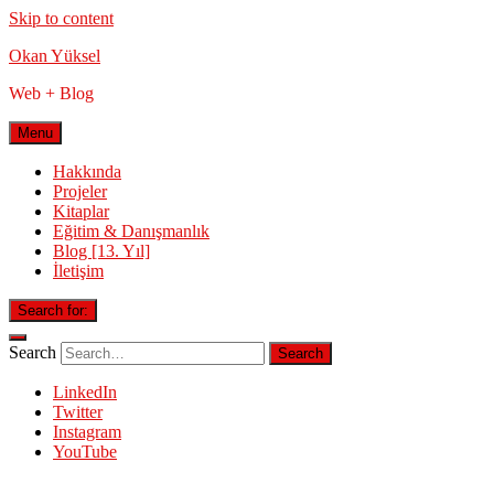
Skip to content
Okan Yüksel
Web + Blog
Menu
Hakkında
Projeler
Kitaplar
Eğitim & Danışmanlık
Blog [13. Yıl]
İletişim
Search for:
Search
LinkedIn
Twitter
Instagram
YouTube