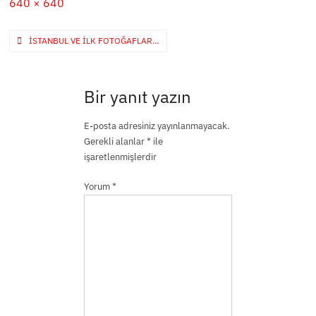
Full
640 × 640
size
Yazı
İSTANBUL VE ILK FOTOĞAFLAR…
gezinmesi
Bir yanıt yazın
E-posta adresiniz yayınlanmayacak.
Gerekli alanlar
*
ile
işaretlenmişlerdir
Yorum
*