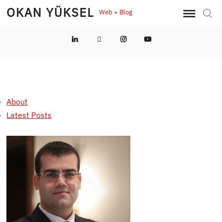
Skip
OKAN YÜKSEL
Web + Blog
Sear
to
content
LinkedIn
Twitter
Instagram
YouTube
About
Latest Posts