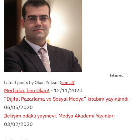
Takip edin!
Latest posts by Okan Yüksel
(
see all
)
Merhaba, ben Okan!
- 12/11/2020
“Dijital Pazarlama ve Sosyal Medya” kitabım yayınlandı
-
06/05/2020
İletişim odaklı yayınevi: Medya Akademi Yayınları
-
03/02/2020