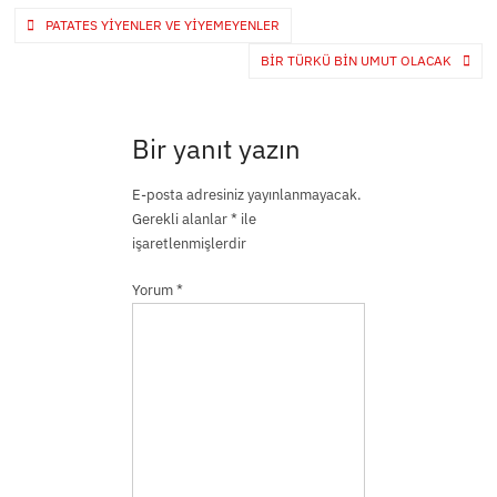
Yazı
PATATES YIYENLER VE YIYEMEYENLER
gezinmesi
BIR TÜRKÜ BIN UMUT OLACAK
Bir yanıt yazın
E-posta adresiniz yayınlanmayacak.
Gerekli alanlar
*
ile
işaretlenmişlerdir
Yorum
*