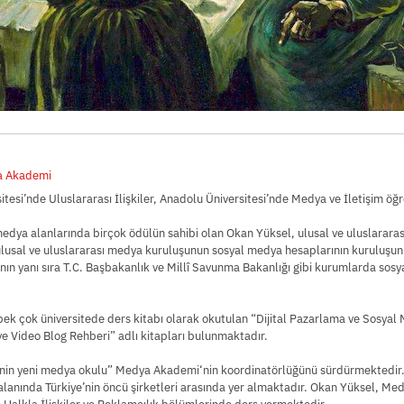
a Akademi
tesi’nde Uluslararası İlişkiler, Anadolu Üniversitesi’nde Medya ve İletişim öğ
medya alanlarında birçok ödülün sahibi olan Okan Yüksel, ulusal ve uluslarara
 ulusal ve uluslararası medya kuruluşunun sosyal medya hesaplarının kuruluşun
ının yanı sıra T.C. Başbakanlık ve Millî Savunma Bakanlığı gibi kurumlarda so
pek çok üniversitede ders kitabı olarak okutulan “Dijital Pazarlama ve Sosyal 
 ve Video Blog Rehberi” adlı kitapları bulunmaktadır.
’nin yeni medya okulu” Medya Akademi‘nin koordinatörlüğünü sürdürmektedir
lanında Türkiye’nin öncü şirketleri arasında yer almaktadır. Okan Yüksel, Med