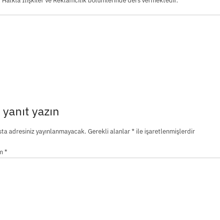
 Halkla İlişkiler ve Reklamcılık bölümlerinde ders vermektedir.
 yanıt yazın
ta adresiniz yayınlanmayacak.
Gerekli alanlar
*
ile işaretlenmişlerdir
um
*