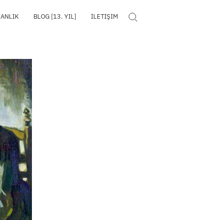
MANLIK
BLOG [13. YIL]
İLETIŞIM
Search for: