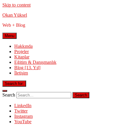
Skip to content
Okan Yüksel
Web + Blog
Menu
Hakkında
Projeler
Kitaplar
Eğitim & Danışmanlık
Blog [13. Yıl]
İletişim
Search for:
Search
LinkedIn
Twitter
Instagram
YouTube