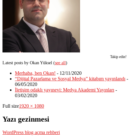
Takip edin!
Latest posts by Okan Yüksel
(
see all
)
Merhaba, ben Okan!
- 12/11/2020
“Dijital Pazarlama ve Sosyal Medya” kitabım yayınlandı
-
06/05/2020
İletişim odaklı yayınevi: Medya Akademi Yayınları
-
03/02/2020
Full size
1920 × 1080
Yazı gezinmesi
WordPress blog açma rehberi