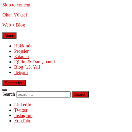
Skip to content
Okan Yüksel
Web + Blog
Menu
Hakkında
Projeler
Kitaplar
Eğitim & Danışmanlık
Blog [13. Yıl]
İletişim
Search for:
Search
LinkedIn
Twitter
Instagram
YouTube