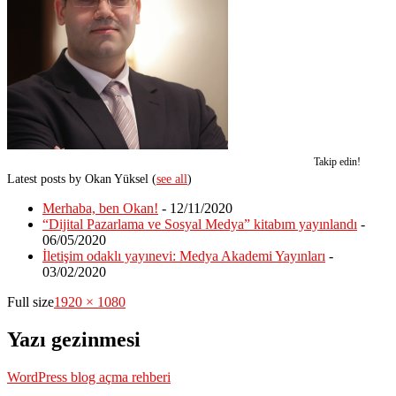
Takip edin!
Latest posts by Okan Yüksel
(
see all
)
Merhaba, ben Okan!
- 12/11/2020
“Dijital Pazarlama ve Sosyal Medya” kitabım yayınlandı
-
06/05/2020
İletişim odaklı yayınevi: Medya Akademi Yayınları
-
03/02/2020
Full size
1920 × 1080
Yazı gezinmesi
WordPress blog açma rehberi