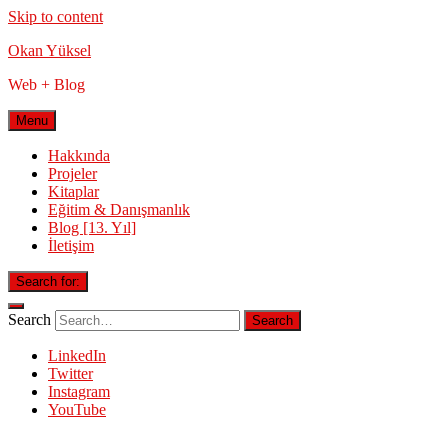
Skip to content
Okan Yüksel
Web + Blog
Menu
Hakkında
Projeler
Kitaplar
Eğitim & Danışmanlık
Blog [13. Yıl]
İletişim
Search for:
Search
LinkedIn
Twitter
Instagram
YouTube