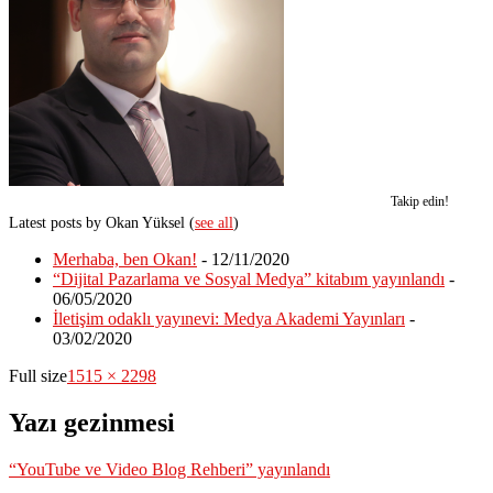
Takip edin!
Latest posts by Okan Yüksel
(
see all
)
Merhaba, ben Okan!
- 12/11/2020
“Dijital Pazarlama ve Sosyal Medya” kitabım yayınlandı
-
06/05/2020
İletişim odaklı yayınevi: Medya Akademi Yayınları
-
03/02/2020
Full size
1515 × 2298
Yazı gezinmesi
“YouTube ve Video Blog Rehberi” yayınlandı