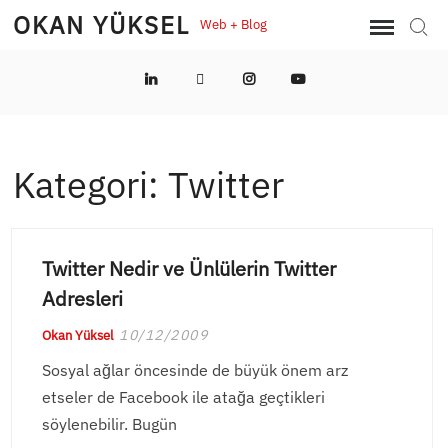
Skip
OKAN YÜKSEL
Web + Blog
Sear
to
content
LinkedIn
Twitter
Instagram
YouTube
Kategori:
Twitter
Twitter Nedir ve Ünlülerin Twitter
Adresleri
10/12/2009
Okan Yüksel
Sosyal ağlar öncesinde de büyük önem arz
etseler de Facebook ile atağa geçtikleri
söylenebilir. Bugün