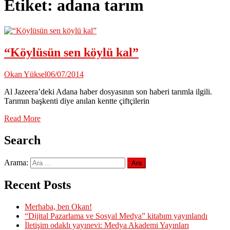
Etiket:
adana tarım
“Köylüsün sen köylü kal”
Okan Yüksel
06/07/2014
Al Jazeera’deki Adana haber dosyasının son haberi tarımla ilgili.
Tarımın başkenti diye anılan kentte çiftçilerin
Read More
Search
Arama:
Recent Posts
Merhaba, ben Okan!
“Dijital Pazarlama ve Sosyal Medya” kitabım yayınlandı
İletişim odaklı yayınevi: Medya Akademi Yayınları