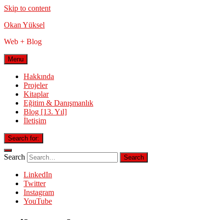
Skip to content
Okan Yüksel
Web + Blog
Menu
Hakkında
Projeler
Kitaplar
Eğitim & Danışmanlık
Blog [13. Yıl]
İletişim
Search for:
Search
LinkedIn
Twitter
Instagram
YouTube