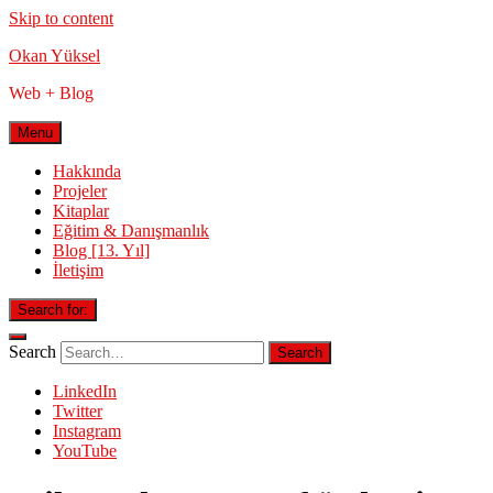
Skip to content
Okan Yüksel
Web + Blog
Menu
Hakkında
Projeler
Kitaplar
Eğitim & Danışmanlık
Blog [13. Yıl]
İletişim
Search for:
Search
LinkedIn
Twitter
Instagram
YouTube