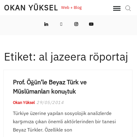
Skip
OKAN YÜKSEL
Web + Blog
Sear
to
content
LinkedIn
Twitter
Instagram
YouTube
Etiket:
al jazeera röportaj
Prof. Öğün’le Beyaz Türk ve
Müslümanları konuştuk
29/05/2014
Okan Yüksel
Türkiye üzerine yapılan sosyolojik analizlerde
karşımıza çıkan önemli aktörlerinden bir tanesi
Beyaz Türkler. Özellikle son