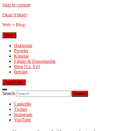
Skip to content
Okan Yüksel
Web + Blog
Menu
Hakkında
Projeler
Kitaplar
Eğitim & Danışmanlık
Blog [13. Yıl]
İletişim
Search for:
Search
LinkedIn
Twitter
Instagram
YouTube