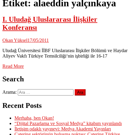
Etiket:
alaeddin yalçınkaya
I. Uludağ Uluslararası İlişkiler
Konferansı
Okan Yüksel
17/05/2011
Uludağ Üniversitesi İİBF Uluslararası İlişkiler Bölümü ve Haydar
Aliyev Vakfı Türkiye Temsilciliği‘nin işbirliği ile 16-17
Read More
Search
Arama:
Recent Posts
Merhaba, ben Okan!
“Dijital Pazarlama ve Sosyal Medya” kitabım yayınlandı
İletişim odaklı yayınevi: Medya Akademi Yayınları
Catering sektörünün buluşma noktası: Catering Türkiye