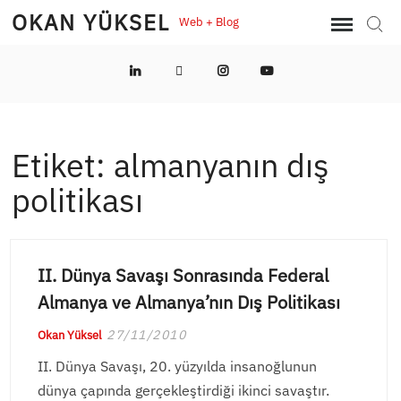
Skip
OKAN YÜKSEL
Web + Blog
Sear
to
content
LinkedIn
Twitter
Instagram
YouTube
Etiket:
almanyanın dış
politikası
II. Dünya Savaşı Sonrasında Federal
Almanya ve Almanya’nın Dış Politikası
27/11/2010
Okan Yüksel
II. Dünya Savaşı, 20. yüzyılda insanoğlunun
dünya çapında gerçekleştirdiği ikinci savaştır.